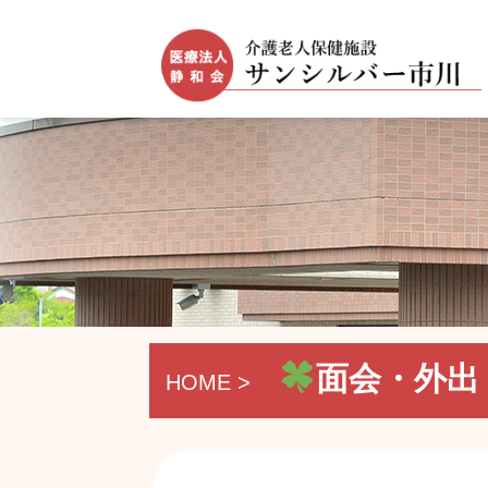
面会・外出
HOME >